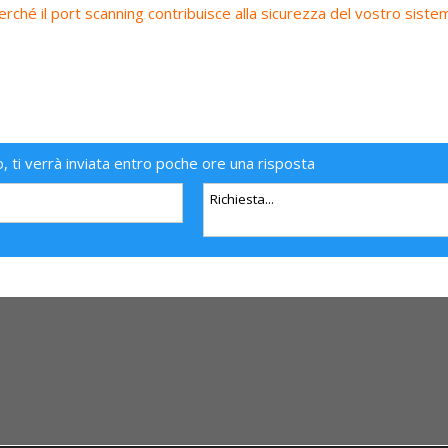
erché il port scanning contribuisce alla sicurezza del vostro siste
o, ti verrà inviata entro poche ore una risposta