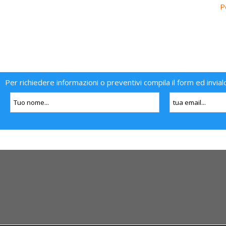
P
Per richiedere informazioni o preventivi compila il form ed invial