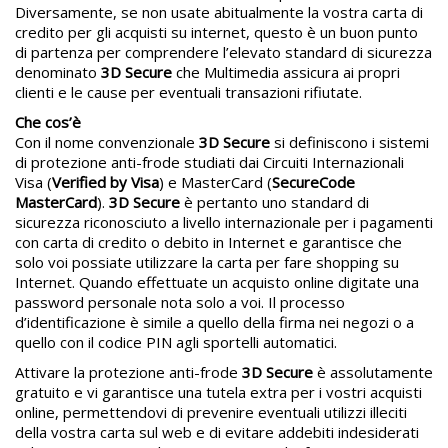
Diversamente, se non usate abitualmente la vostra carta di
credito per gli acquisti su internet, questo è un buon punto
di partenza per comprendere l’elevato standard di sicurezza
denominato
3D Secure
che Multimedia assicura ai propri
clienti e le cause per eventuali transazioni rifiutate.
Che cos’è
Con il nome convenzionale
3D Secure
si definiscono i sistemi
di protezione anti-frode studiati dai Circuiti Internazionali
Visa (
Verified by Visa
) e MasterCard (
SecureCode
MasterCard
).
3D Secure
è pertanto uno standard di
sicurezza riconosciuto a livello internazionale per i pagamenti
con carta di credito o debito in Internet e garantisce che
solo voi possiate utilizzare la carta per fare shopping su
Internet. Quando effettuate un acquisto online digitate una
password personale nota solo a voi. Il processo
d’identificazione è simile a quello della firma nei negozi o a
quello con il codice PIN agli sportelli automatici.
Attivare la protezione anti-frode
3D Secure
è assolutamente
gratuito e vi garantisce una tutela extra per i vostri acquisti
online, permettendovi di prevenire eventuali utilizzi illeciti
della vostra carta sul web e di evitare addebiti indesiderati