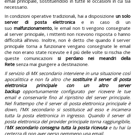
email principale, sostituendolo in tutte le occasioni in cui sia
necessario.
In condizioni operative tradizionali, hai a disposizione
un solo
server di posta elettronica
e in caso di un
suo
malfunzionamento
, le email non ti vengono consegnate
al server principale, i mittenti non ricevono risposta o hanno
difficoltà all’invio. Inoltre, non è detto che quando il server
principale torna a funzionare vengano consegnate le email
che non erano state ricevute e il più delle volte si rischia che
queste comunicazioni
si perdano nei meandri della
Rete
senza mai giungere a destinazione.
Il servizio di MX secondario interviene in una situazione così
apocalittica e non fa altro che
sostituire il server di posta
elettronica principale con un altro server
backup
opportunamente configurato per ricevere le tue
email e conservarle fino al ripristino del server principale.
Nel frattempo che il server di posta elettronica principale è
down, l’MX secondario si sostituisce ad esso e incamera
tutta la posta elettronica in ingresso. Quando il server di
posta elettronica del provider principale torna raggiungibile,
l’
MX secondario consegna tutta la posta ricevuta
e tu hai la
certezza di non aver perso nemmeno una email.