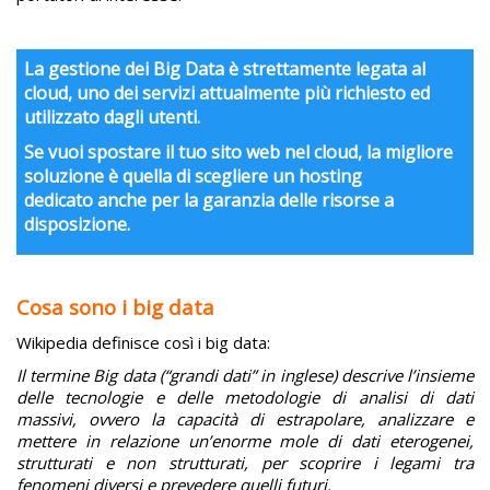
La gestione dei Big Data è strettamente legata al
cloud, uno dei servizi attualmente più richiesto ed
utilizzato dagli utenti.
Se vuoi spostare il tuo sito web nel cloud, la migliore
soluzione è quella di scegliere un hosting
dedicato anche per la garanzia delle risorse a
disposizione.
Cosa sono i big data
Wikipedia definisce così i big data:
Il termine Big data (“grandi dati” in inglese) descrive l’insieme
delle tecnologie e delle metodologie di analisi di dati
massivi, ovvero la capacità di estrapolare, analizzare e
mettere in relazione un’enorme mole di dati eterogenei,
strutturati e non strutturati, per scoprire i legami tra
fenomeni diversi e prevedere quelli futuri.