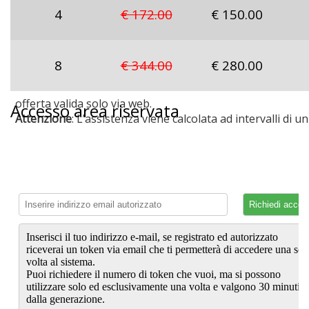
4
€ 172.00
€ 150.00
8
€ 344.00
€ 280.00
offerta valida solo via web.
Accesso area riservata
Attenzione
: L’assistenza viene calcolata ad intervalli di un