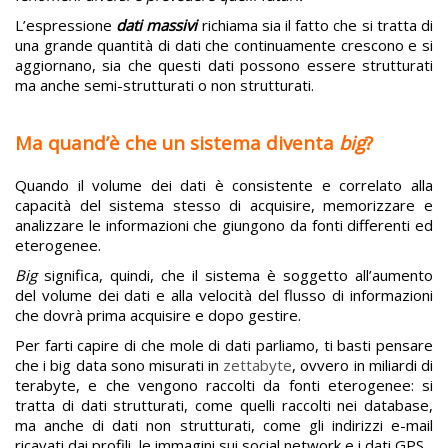
L’espressione
dati massivi
richiama sia il fatto che si tratta di
una grande quantità di dati che continuamente crescono e si
aggiornano, sia che questi dati possono essere strutturati
ma anche semi-strutturati o non strutturati.
Ma quand’è che un sistema diventa
big
?
Quando il volume dei dati è consistente e correlato alla
capacità del sistema stesso di acquisire, memorizzare e
analizzare le informazioni che giungono da fonti differenti ed
eterogenee.
Big
significa, quindi, che il sistema è soggetto all’aumento
del volume dei dati e alla velocità del flusso di informazioni
che dovrà prima acquisire e dopo gestire.
Per farti capire di che mole di dati parliamo, ti basti pensare
che i big data sono misurati in
zettabyte
, ovvero in miliardi di
terabyte, e che vengono raccolti da fonti eterogenee: si
tratta di dati strutturati, come quelli raccolti nei database,
ma anche di dati non strutturati, come gli indirizzi e-mail
ricavati dai profili, le immagini sui social network e i dati GPS.