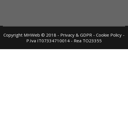
Copyright MHWeb © 2018 - Privacy & GDPR - Cookie Policy -
P.Iva IT07334710014 - Rea TO23355