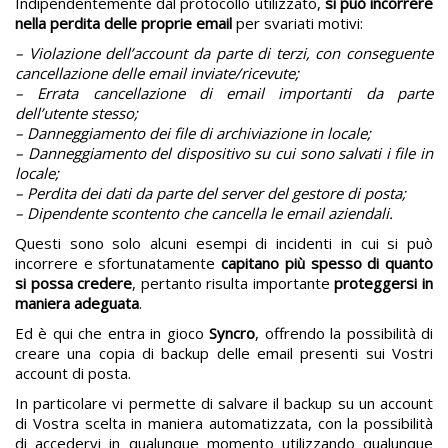
Indipendentemente dal protocollo utilizzato,
si può incorrere
nella perdita delle proprie email
per svariati motivi:
– Violazione dell’account da parte di terzi, con conseguente
cancellazione delle email inviate/ricevute
;
– Errata cancellazione di email importanti da parte
dell’utente stesso;
– Danneggiamento dei file di archiviazione in locale;
– Danneggiamento del dispositivo su cui sono salvati i file in
locale;
– Perdita dei dati da parte del server del gestore di posta;
– Dipendente scontento che cancella le email aziendali.
Questi sono solo alcuni esempi di incidenti in cui si può
incorrere e sfortunatamente
capitano più spesso di quanto
si possa credere
, pertanto risulta importante
proteggersi in
maniera adeguata
.
Ed è qui che entra in gioco
Syncro
, offrendo la possibilità di
creare una copia di backup delle email presenti sui Vostri
account di posta.
In particolare vi permette di salvare il backup su un account
di Vostra scelta in maniera automatizzata, con la possibilità
di accedervi in qualunque momento utilizzando qualunque