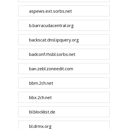
aspews.ext.sorbs.net
b.barracudacentral.org
backscat.dnsl.ipquery.org
badconf.rhsbl.sorbs.net
ban.zebl.zoneedit.com
bbm.2ch.net
bbx.2ch.net
bl.blocklist.de
bl.drmx.org