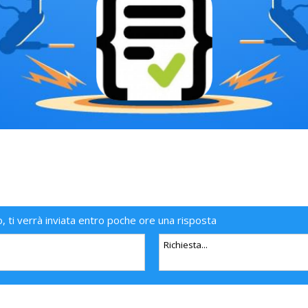
o, ti verrà inviata entro poche ore una risposta