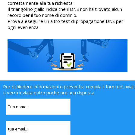
correttamente alla tua richiesta.
Il triangolino giallo indica che il DNS non ha trovato alcun
record per il tuo nome di dominio.
Prova a eseguire un altro test di propagazione DNS per
ogni evenienza.
Per richiedere informazioni o preventivi compila il form ed invial
ti verrà inviata entro poche ore una risposta