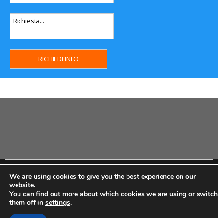
Copyright MHWeb © 2018 - Privacy & GDPR - Cookie Policy -
We are using cookies to give you the best experience on our
P.Iva IT07334710014 - Rea TO23355
website.
You can find out more about which cookies we are using or switch
them off in
settings
.