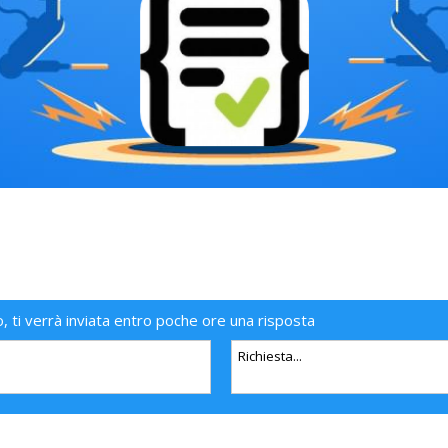
o, ti verrà inviata entro poche ore una risposta