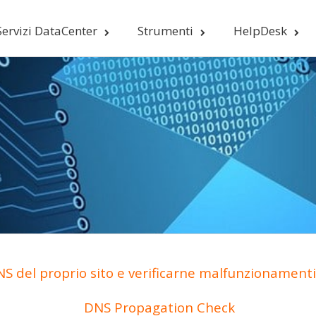
Servizi DataCenter
Strumenti
HelpDesk
S del proprio sito e verificarne malfunzionamenti 
DNS Propagation Check