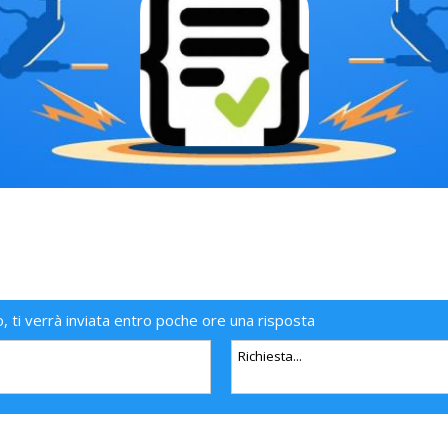
o, ti verrà inviata entro poche ore una risposta