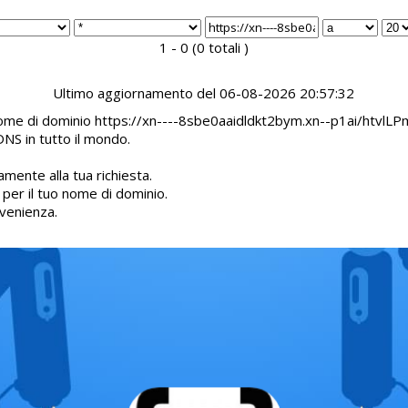
1 - 0 (0 totali )
Ultimo aggiornamento del 06-08-2026 20:57:32
l nome di dominio https://xn----8sbe0aaidldkt2bym.xn--p1ai/htvlL
DNS in tutto il mondo.
mente alla tua richiesta.
d per il tuo nome di dominio.
venienza.