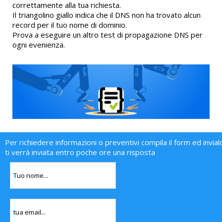
correttamente alla tua richiesta.
Il triangolino giallo indica che il DNS non ha trovato alcun
record per il tuo nome di dominio.
Prova a eseguire un altro test di propagazione DNS per
ogni evenienza.
Per richiedere informazioni o preventivi compila il form ed invial
ti verrà inviata entro poche ore una risposta