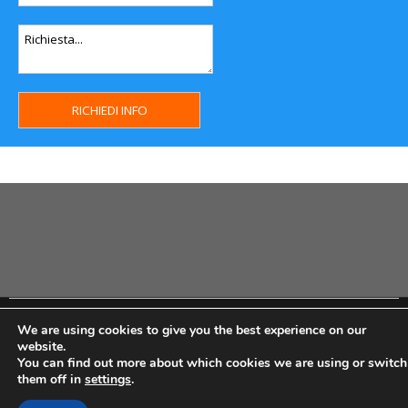
Copyright MHWeb © 2018 - Privacy & GDPR - Cookie Policy -
We are using cookies to give you the best experience on our
P.Iva IT07334710014 - Rea TO23355
website.
You can find out more about which cookies we are using or switch
them off in
settings
.