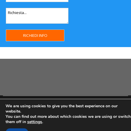
Copyright MHWeb © 2018 - Privacy & GDPR - Cookie Policy -
We are using cookies to give you the best experience on our
P.Iva IT07334710014 - Rea TO23355
website.
You can find out more about which cookies we are using or switch
them off in
settings
.