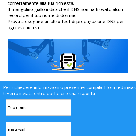
correttamente alla tua richiesta.
Il triangolino giallo indica che il DNS non ha trovato alcun
record per il tuo nome di dominio.
Prova a eseguire un altro test di propagazione DNS per
ogni evenienza.
Per richiedere informazioni o preventivi compila il form ed invial
ti verrà inviata entro poche ore una risposta