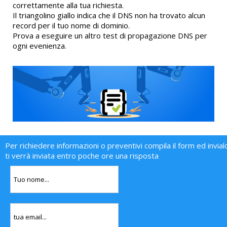
correttamente alla tua richiesta.
Il triangolino giallo indica che il DNS non ha trovato alcun
record per il tuo nome di dominio.
Prova a eseguire un altro test di propagazione DNS per
ogni evenienza.
Per richiedere informazioni o preventivi compila il form ed invial
ti verrà inviata entro poche ore una risposta