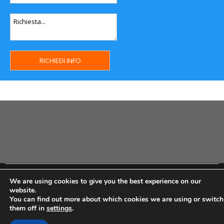
Copyright MHWeb © 2018 - Privacy & GDPR - Cookie Policy -
We are using cookies to give you the best experience on our
P.Iva IT07334710014 - Rea TO23355
website.
You can find out more about which cookies we are using or switch
them off in
settings
.