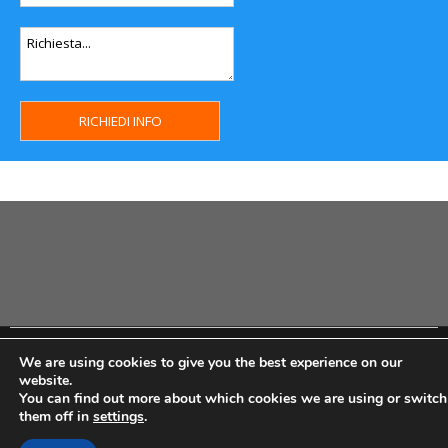
Copyright MHWeb © 2018 - Privacy & GDPR - Cookie Policy -
We are using cookies to give you the best experience on our
P.Iva IT07334710014 - Rea TO23355
website.
You can find out more about which cookies we are using or switch
them off in
settings
.