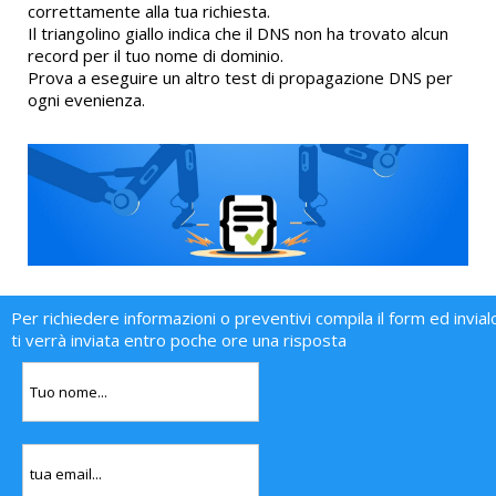
correttamente alla tua richiesta.
Il triangolino giallo indica che il DNS non ha trovato alcun
record per il tuo nome di dominio.
Prova a eseguire un altro test di propagazione DNS per
ogni evenienza.
Per richiedere informazioni o preventivi compila il form ed invial
ti verrà inviata entro poche ore una risposta