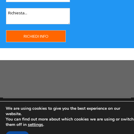
Copyright MHWeb © 2018 - Privacy & GDPR - Cookie Policy -
We are using cookies to give you the best experience on our
P.Iva IT07334710014 - Rea TO23355
website.
You can find out more about which cookies we are using or switch
them off in
settings
.