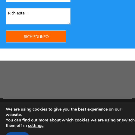
Copyright MHWeb © 2018 - Privacy & GDPR - Cookie Policy -
We are using cookies to give you the best experience on our
P.Iva IT07334710014 - Rea TO23355
website.
You can find out more about which cookies we are using or switch
them off in
settings
.