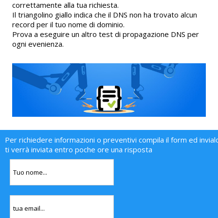
correttamente alla tua richiesta.
Il triangolino giallo indica che il DNS non ha trovato alcun
record per il tuo nome di dominio.
Prova a eseguire un altro test di propagazione DNS per
ogni evenienza.
Per richiedere informazioni o preventivi compila il form ed invial
ti verrà inviata entro poche ore una risposta