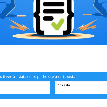
o, ti verrà inviata entro poche ore una risposta