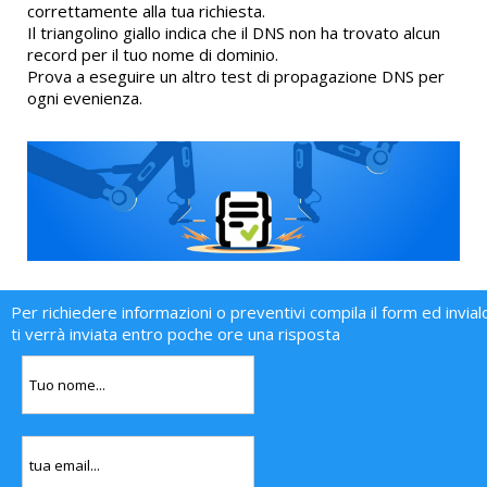
correttamente alla tua richiesta.
Il triangolino giallo indica che il DNS non ha trovato alcun
record per il tuo nome di dominio.
Prova a eseguire un altro test di propagazione DNS per
ogni evenienza.
Per richiedere informazioni o preventivi compila il form ed invial
ti verrà inviata entro poche ore una risposta