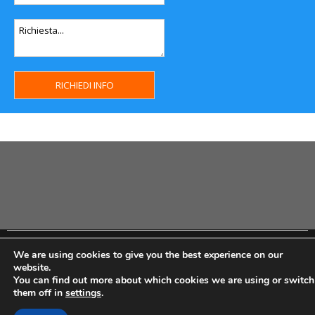
Copyright MHWeb © 2018 - Privacy & GDPR - Cookie Policy -
We are using cookies to give you the best experience on our
P.Iva IT07334710014 - Rea TO23355
website.
You can find out more about which cookies we are using or switch
them off in
settings
.