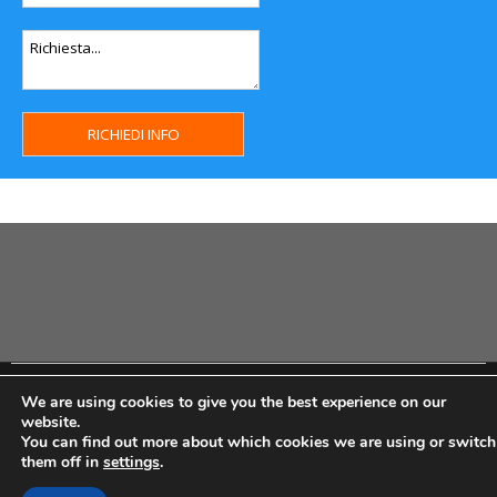
Copyright MHWeb © 2018 - Privacy & GDPR - Cookie Policy -
We are using cookies to give you the best experience on our
P.Iva IT07334710014 - Rea TO23355
website.
You can find out more about which cookies we are using or switch
them off in
settings
.