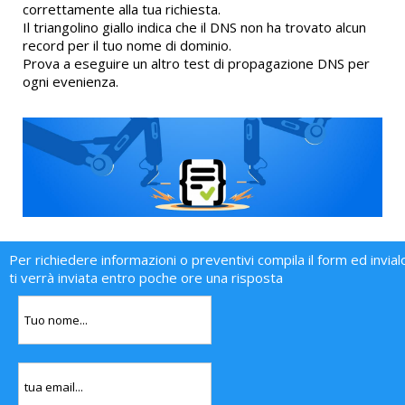
correttamente alla tua richiesta.
Il triangolino giallo indica che il DNS non ha trovato alcun
record per il tuo nome di dominio.
Prova a eseguire un altro test di propagazione DNS per
ogni evenienza.
Per richiedere informazioni o preventivi compila il form ed invial
ti verrà inviata entro poche ore una risposta