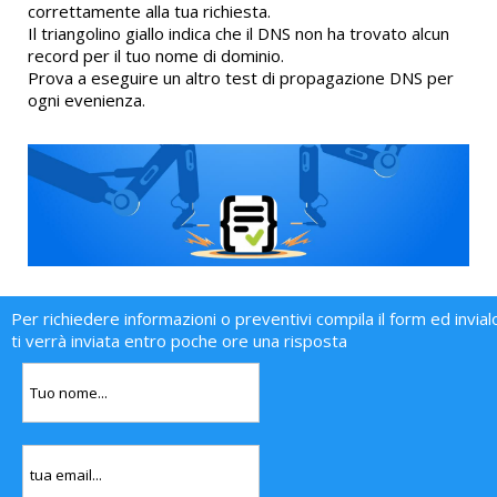
correttamente alla tua richiesta.
Il triangolino giallo indica che il DNS non ha trovato alcun
record per il tuo nome di dominio.
Prova a eseguire un altro test di propagazione DNS per
ogni evenienza.
Per richiedere informazioni o preventivi compila il form ed invial
ti verrà inviata entro poche ore una risposta