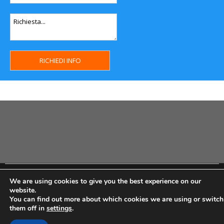
Copyright MHWeb © 2018 - Privacy & GDPR - Cookie Policy -
We are using cookies to give you the best experience on our
P.Iva IT07334710014 - Rea TO23355
website.
You can find out more about which cookies we are using or switch
them off in
settings
.