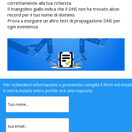
correttamente alla tua richiesta.
Il triangolino giallo indica che il DNS non ha trovato alcun
record per il tuo nome di dominio.
Prova a eseguire un altro test di propagazione DNS per
ogni evenienza.
Per richiedere informazioni o preventivi compila il form ed invial
ti verrà inviata entro poche ore una risposta