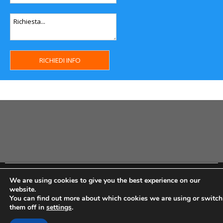
Copyright MHWeb © 2018 - Privacy & GDPR - Cookie Policy -
We are using cookies to give you the best experience on our
P.Iva IT07334710014 - Rea TO23355
website.
You can find out more about which cookies we are using or switch
them off in
settings
.