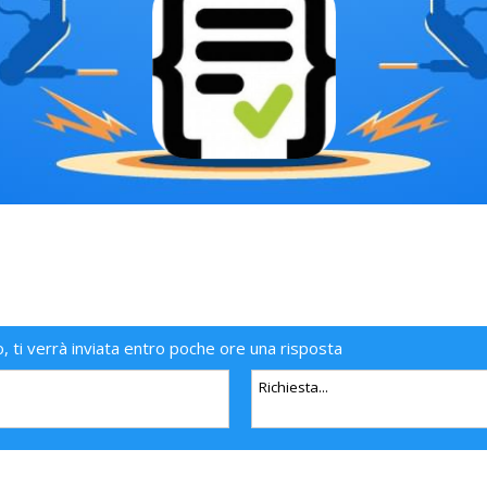
o, ti verrà inviata entro poche ore una risposta