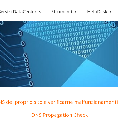
Servizi DataCenter
Strumenti
HelpDesk
S del proprio sito e verificarne malfunzionamenti 
DNS Propagation Check