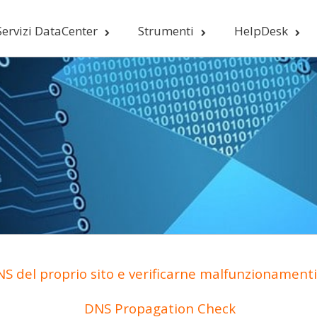
Servizi DataCenter
Strumenti
HelpDesk
S del proprio sito e verificarne malfunzionamenti 
DNS Propagation Check