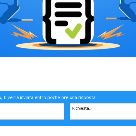
o, ti verrà inviata entro poche ore una risposta