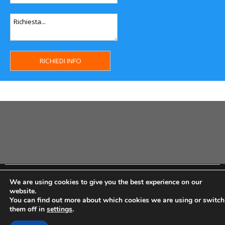
Copyright MHWeb © 2018 - Privacy & GDPR - Cookie Policy -
We are using cookies to give you the best experience on our
P.Iva IT07334710014 - Rea TO23355
website.
You can find out more about which cookies we are using or switch
them off in
settings
.