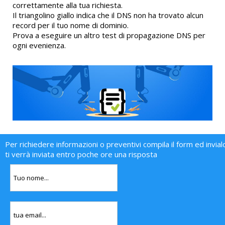
correttamente alla tua richiesta.
Il triangolino giallo indica che il DNS non ha trovato alcun
record per il tuo nome di dominio.
Prova a eseguire un altro test di propagazione DNS per
ogni evenienza.
Per richiedere informazioni o preventivi compila il form ed invial
ti verrà inviata entro poche ore una risposta