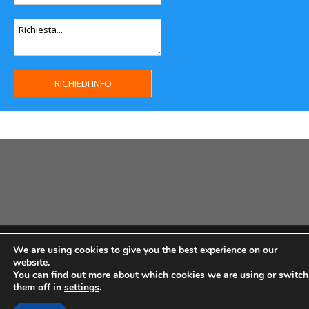
Copyright MHWeb © 2018 - Privacy & GDPR - Cookie Policy -
We are using cookies to give you the best experience on our
P.Iva IT07334710014 - Rea TO23355
website.
You can find out more about which cookies we are using or switch
them off in
settings
.