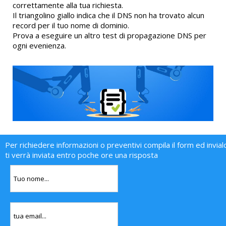
correttamente alla tua richiesta.
Il triangolino giallo indica che il DNS non ha trovato alcun
record per il tuo nome di dominio.
Prova a eseguire un altro test di propagazione DNS per
ogni evenienza.
Per richiedere informazioni o preventivi compila il form ed invial
ti verrà inviata entro poche ore una risposta