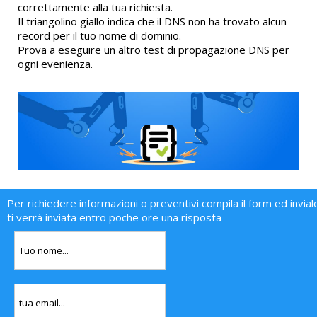
correttamente alla tua richiesta.
Il triangolino giallo indica che il DNS non ha trovato alcun
record per il tuo nome di dominio.
Prova a eseguire un altro test di propagazione DNS per
ogni evenienza.
Per richiedere informazioni o preventivi compila il form ed invial
ti verrà inviata entro poche ore una risposta