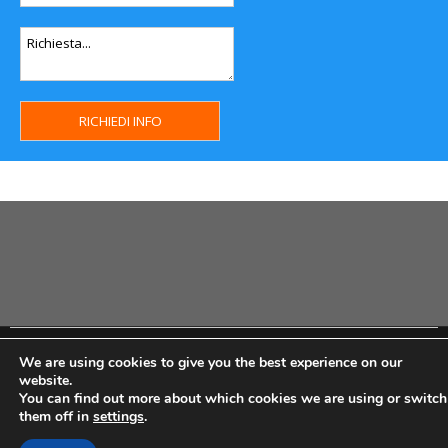
Copyright MHWeb © 2018 - Privacy & GDPR - Cookie Policy -
We are using cookies to give you the best experience on our
P.Iva IT07334710014 - Rea TO23355
website.
You can find out more about which cookies we are using or switch
them off in
settings
.