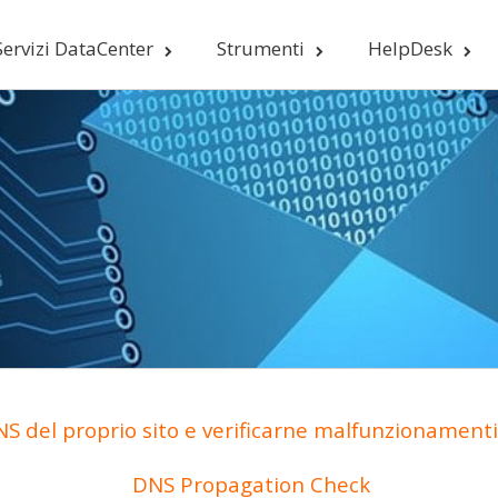
Servizi DataCenter
Strumenti
HelpDesk
S del proprio sito e verificarne malfunzionamenti 
DNS Propagation Check