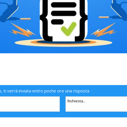
o, ti verrà inviata entro poche ore una risposta