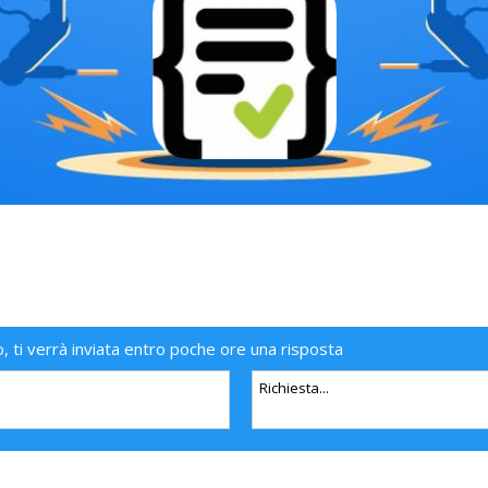
o, ti verrà inviata entro poche ore una risposta