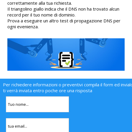
correttamente alla tua richiesta.
Il triangolino giallo indica che il DNS non ha trovato alcun
record per il tuo nome di dominio.
Prova a eseguire un altro test di propagazione DNS per
ogni evenienza.
Per richiedere informazioni o preventivi compila il form ed invial
ti verrà inviata entro poche ore una risposta