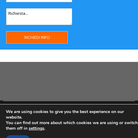
Copyright MHWeb © 2018 - Privacy & GDPR - Cookie Policy -
We are using cookies to give you the best experience on our
P.Iva IT07334710014 - Rea TO23355
website.
You can find out more about which cookies we are using or switch
them off in
settings
.