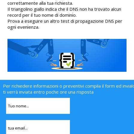
correttamente alla tua richiesta.
Il triangolino giallo indica che il DNS non ha trovato alcun
record per il tuo nome di dominio.
Prova a eseguire un altro test di propagazione DNS per
ogni evenienza.
Per richiedere informazioni o preventivi compila il form ed invial
ti verrà inviata entro poche ore una risposta