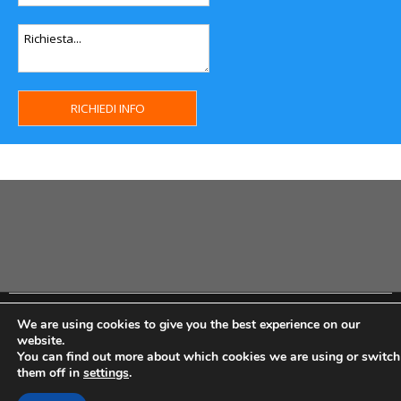
Copyright MHWeb © 2018 - Privacy & GDPR - Cookie Policy -
We are using cookies to give you the best experience on our
P.Iva IT07334710014 - Rea TO23355
website.
You can find out more about which cookies we are using or switch
them off in
settings
.