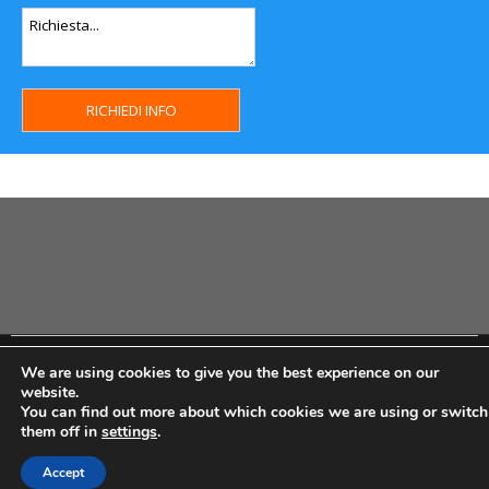
Copyright MHWeb © 2018 - Privacy & GDPR - Cookie Policy -
We are using cookies to give you the best experience on our
P.Iva IT07334710014 - Rea TO23355
website.
You can find out more about which cookies we are using or switch
them off in
settings
.
Accept