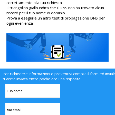
correttamente alla tua richiesta.
Il triangolino giallo indica che il DNS non ha trovato alcun
record per il tuo nome di dominio.
Prova a eseguire un altro test di propagazione DNS per
ogni evenienza.
Per richiedere informazioni o preventivi compila il form ed invial
ti verrà inviata entro poche ore una risposta