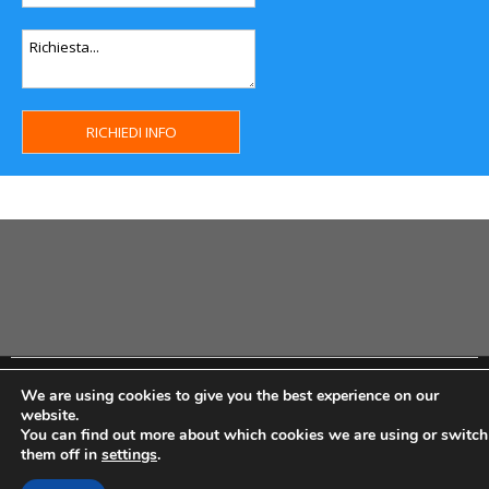
Copyright MHWeb © 2018 - Privacy & GDPR - Cookie Policy -
We are using cookies to give you the best experience on our
P.Iva IT07334710014 - Rea TO23355
website.
You can find out more about which cookies we are using or switch
them off in
settings
.