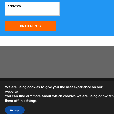
Copyright MHWeb © 2018 - Privacy & GDPR - Cookie Policy -
We are using cookies to give you the best experience on our
P.Iva IT07334710014 - Rea TO23355
website.
You can find out more about which cookies we are using or switch
them off in
settings
.
Accept