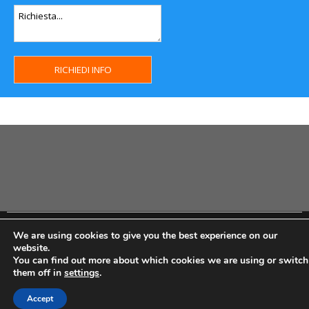
Copyright MHWeb © 2018 - Privacy & GDPR - Cookie Policy -
We are using cookies to give you the best experience on our
P.Iva IT07334710014 - Rea TO23355
website.
You can find out more about which cookies we are using or switch
them off in
settings
.
Accept