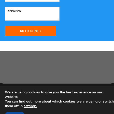
Copyright MHWeb © 2018 - Privacy & GDPR - Cookie Policy -
We are using cookies to give you the best experience on our
P.Iva IT07334710014 - Rea TO23355
website.
You can find out more about which cookies we are using or switch
them off in
settings
.