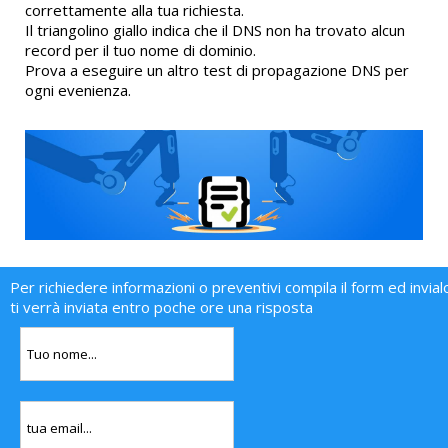
correttamente alla tua richiesta.
Il triangolino giallo indica che il DNS non ha trovato alcun
record per il tuo nome di dominio.
Prova a eseguire un altro test di propagazione DNS per
ogni evenienza.
Per richiedere informazioni o preventivi compila il form ed invial
ti verrà inviata entro poche ore una risposta