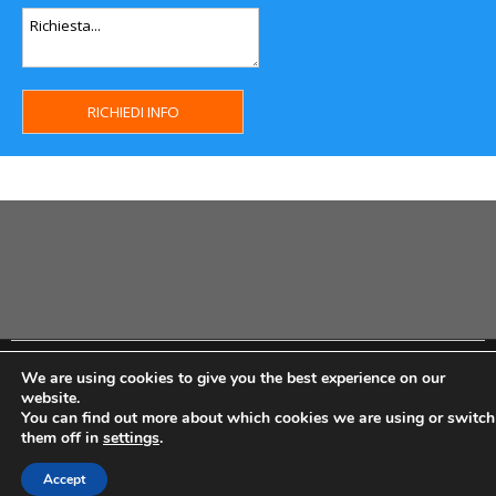
Copyright MHWeb © 2018 - Privacy & GDPR - Cookie Policy -
We are using cookies to give you the best experience on our
P.Iva IT07334710014 - Rea TO23355
website.
You can find out more about which cookies we are using or switch
them off in
settings
.
Accept