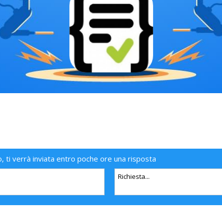
o, ti verrà inviata entro poche ore una risposta