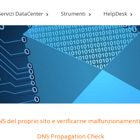
Servizi DataCenter
Strumenti
HelpDesk
S del proprio sito e verificarne malfunzionamenti 
DNS Propagation Check