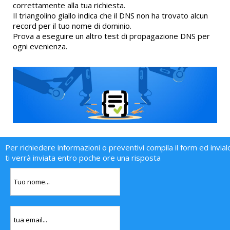
correttamente alla tua richiesta.
Il triangolino giallo indica che il DNS non ha trovato alcun
record per il tuo nome di dominio.
Prova a eseguire un altro test di propagazione DNS per
ogni evenienza.
Per richiedere informazioni o preventivi compila il form ed invial
ti verrà inviata entro poche ore una risposta