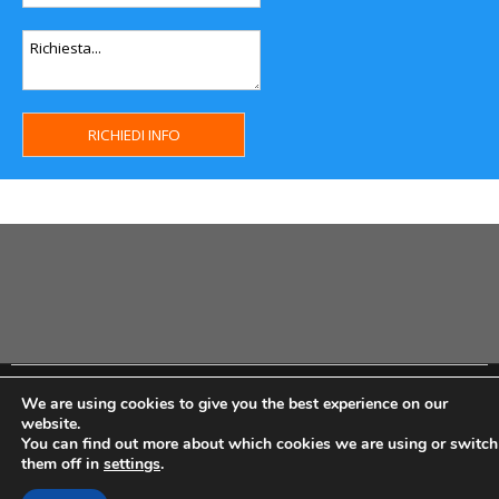
Copyright MHWeb © 2018 - Privacy & GDPR - Cookie Policy -
We are using cookies to give you the best experience on our
P.Iva IT07334710014 - Rea TO23355
website.
You can find out more about which cookies we are using or switch
them off in
settings
.