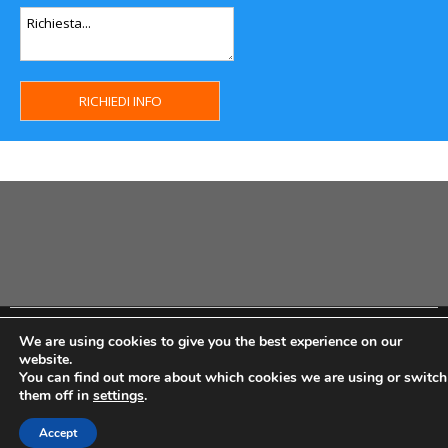
Copyright MHWeb © 2018 - Privacy & GDPR - Cookie Policy -
We are using cookies to give you the best experience on our
P.Iva IT07334710014 - Rea TO23355
website.
You can find out more about which cookies we are using or switch
them off in
settings
.
Accept