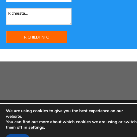
Copyright MHWeb © 2018 - Privacy & GDPR - Cookie Policy -
We are using cookies to give you the best experience on our
P.Iva IT07334710014 - Rea TO23355
website.
You can find out more about which cookies we are using or switch
them off in
settings
.