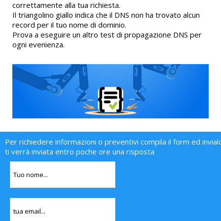
correttamente alla tua richiesta.
Il triangolino giallo indica che il DNS non ha trovato alcun
record per il tuo nome di dominio.
Prova a eseguire un altro test di propagazione DNS per
ogni evenienza.
Per richiedere informazioni o preventivi compila il form ed invial
ti verrà inviata entro poche ore una risposta