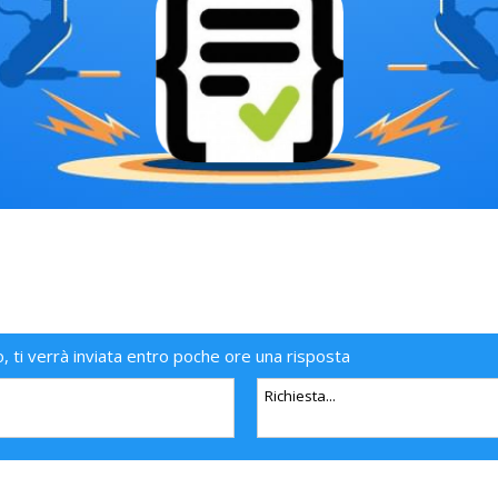
o, ti verrà inviata entro poche ore una risposta