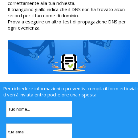
correttamente alla tua richiesta.
Il triangolino giallo indica che il DNS non ha trovato alcun
record per il tuo nome di dominio.
Prova a eseguire un altro test di propagazione DNS per
ogni evenienza.
Per richiedere informazioni o preventivi compila il form ed invial
ti verrà inviata entro poche ore una risposta