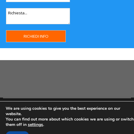
Copyright MHWeb © 2018 - Privacy & GDPR - Cookie Policy -
We are using cookies to give you the best experience on our
P.Iva IT07334710014 - Rea TO23355
website.
You can find out more about which cookies we are using or switch
them off in
settings
.