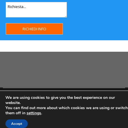
Copyright MHWeb © 2018 - Privacy & GDPR - Cookie Policy -
We are using cookies to give you the best experience on our
P.Iva IT07334710014 - Rea TO23355
website.
You can find out more about which cookies we are using or switch
them off in
settings
.
Accept