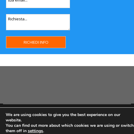
Copyright MHWeb © 2018 - Privacy & GDPR - Cookie Policy -
We are using cookies to give you the best experience on our
P.Iva IT07334710014 - Rea TO23355
website.
You can find out more about which cookies we are using or switch
them off in
settings
.