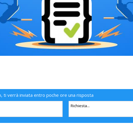
o, ti verrà inviata entro poche ore una risposta