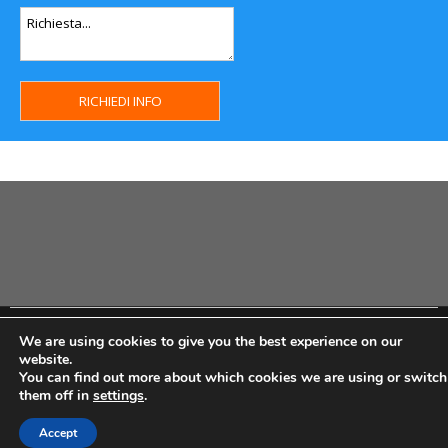
Copyright MHWeb © 2018 - Privacy & GDPR - Cookie Policy -
We are using cookies to give you the best experience on our
P.Iva IT07334710014 - Rea TO23355
website.
You can find out more about which cookies we are using or switch
them off in
settings
.
Accept