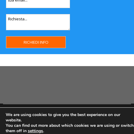
Copyright MHWeb © 2018 - Privacy & GDPR - Cookie Policy -
We are using cookies to give you the best experience on our
P.Iva IT07334710014 - Rea TO23355
website.
You can find out more about which cookies we are using or switch
them off in
settings
.