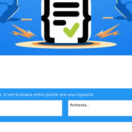
o, ti verrà inviata entro poche ore una risposta