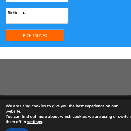
Copyright MHWeb © 2018 - Privacy & GDPR - Cookie Policy -
We are using cookies to give you the best experience on our
P.Iva IT07334710014 - Rea TO23355
website.
You can find out more about which cookies we are using or switch
them off in
settings
.