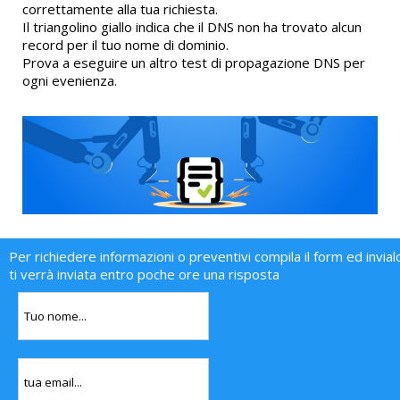
correttamente alla tua richiesta.
Il triangolino giallo indica che il DNS non ha trovato alcun
record per il tuo nome di dominio.
Prova a eseguire un altro test di propagazione DNS per
ogni evenienza.
Per richiedere informazioni o preventivi compila il form ed invial
ti verrà inviata entro poche ore una risposta