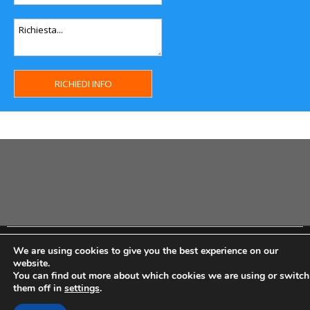
Copyright MHWeb © 2018 - Privacy & GDPR - Cookie Policy -
We are using cookies to give you the best experience on our
P.Iva IT07334710014 - Rea TO23355
website.
You can find out more about which cookies we are using or switch
them off in
settings
.