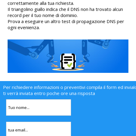
correttamente alla tua richiesta.
Il triangolino giallo indica che il DNS non ha trovato alcun
record per il tuo nome di dominio.
Prova a eseguire un altro test di propagazione DNS per
ogni evenienza.
Per richiedere informazioni o preventivi compila il form ed invial
ti verrà inviata entro poche ore una risposta