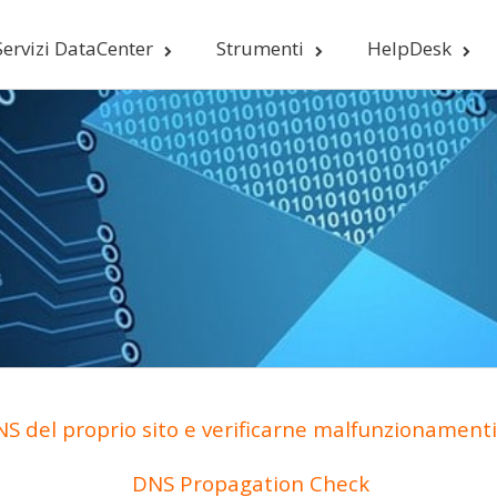
Servizi DataCenter
Strumenti
HelpDesk
S del proprio sito e verificarne malfunzionamenti 
DNS Propagation Check