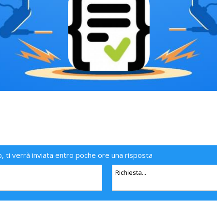
o, ti verrà inviata entro poche ore una risposta