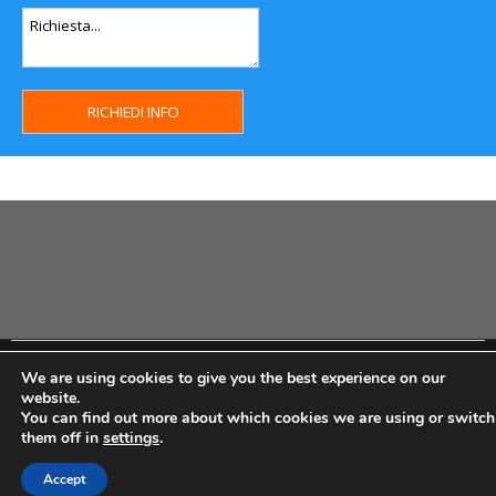
Copyright MHWeb © 2018 - Privacy & GDPR - Cookie Policy -
We are using cookies to give you the best experience on our
P.Iva IT07334710014 - Rea TO23355
website.
You can find out more about which cookies we are using or switch
them off in
settings
.
Accept