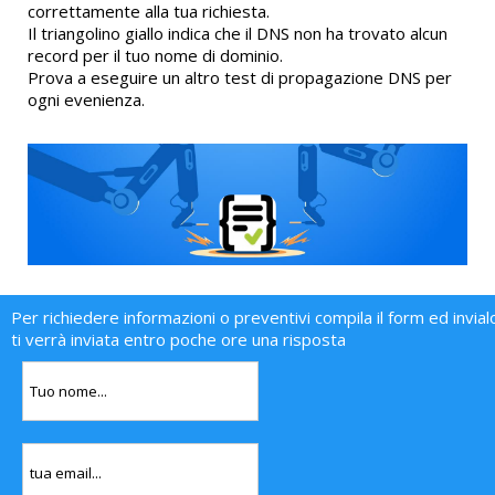
correttamente alla tua richiesta.
Il triangolino giallo indica che il DNS non ha trovato alcun
record per il tuo nome di dominio.
Prova a eseguire un altro test di propagazione DNS per
ogni evenienza.
Per richiedere informazioni o preventivi compila il form ed invial
ti verrà inviata entro poche ore una risposta