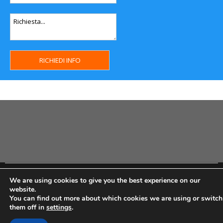
Copyright MHWeb © 2018 - Privacy & GDPR - Cookie Policy -
We are using cookies to give you the best experience on our
P.Iva IT07334710014 - Rea TO23355
website.
You can find out more about which cookies we are using or switch
them off in
settings
.